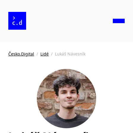
Česko.Digital
/
Lidé
/
Lukáš Návesník