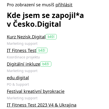
Pro zobrazení se musíš
přihlásit
Kde jsem se zapojil*a
v Česko.Digital
Kurz Nezisk.Digital
běží
Marketing support
IT Fitness Test
běží
Koordinace projektu
Digitální inkluze
běží
Marketing support
edu.digital
PO & Support
Festival kreativní byrokracie
Marketing support
IT Fitness Test 2023 V4 & Ukrajina