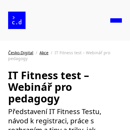
Česko.Digital
/
Akce
/
IT Fitness test – Webinář pro
pedagogy
IT Fitness test –
Webinář pro
pedagogy
Představení IT Fitness Testu,
návod k registraci, práce s
rozhraním a tipy a triky, jak