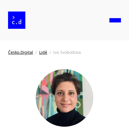
Česko.Digital
/
Lidé
/
Iva Svobodova