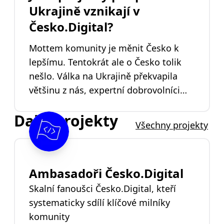
dovedou? Čtěte dál. Ale pozor, může se
Ukrajině vznikají v
stát, že budete chtít být toho všeho
Česko.Digital?
součástí.
Mottem komunity je měnit Česko k
lepšímu. Tentokrát ale o Česko tolik
nešlo. Válka na Ukrajině překvapila
většinu z nás, expertní dobrovolníci
však v činnosti neustali. Naopak. Opět
Další projekty
se ukázalo, jak tvůrčí komunita dokáže
Všechny projekty
být, když se spojí touha pomoci s
kvalitním zázemím. Tady je výběr těch
největších projektů.
Ambasadoři Česko.Digital
Skalní fanoušci Česko.Digital, kteří
systematicky sdílí klíčové milníky
komunity