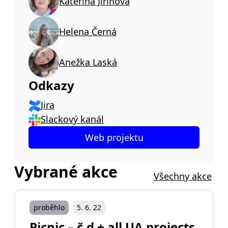
Kateřina Jiřinová
Helena Černá
Anežka Laská
Odkazy
Jira
Slackový kanál
Web projektu
Vybrané akce
Všechny akce
proběhlo
5. 6. 22
Picnic – č.d + all UA projects