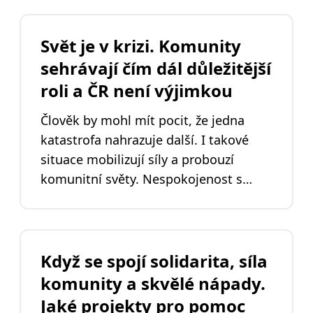
příchozím Ukrajincům přidala hned v
prvních dnech tak, jak to dovede
nejlépe – prostřednictvím technologií.
Svět je v krizi. Komunity
Pomohli jsme vytvořit 6 projektů a
sehrávají čím dál důležitější
jsme nesmírně vděční za každého, kdo
roli a ČR není výjimkou
přispěl k jejich realizaci. Jaké projekty
to byly?
Člověk by mohl mít pocit, že jedna
katastrofa nahrazuje další. I takové
situace mobilizují síly a probouzí
komunitní světy. Nespokojenost s
děním kolem sebe podporuje rozvoj
tzv. občanské technologie, která slouží
lidem. Komunity zachraňují uprchlíky,
hledají jim střechu nad hlavou, najdou
Když se spojí solidarita, síla
školku i práci ještě dříve, než se státní
komunity a skvělé nápady.
mašinérie rozkouká. Co dalšího
Jaké projekty pro pomoc