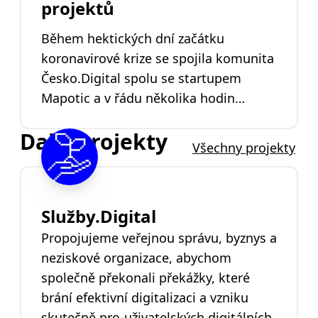
projektů
roušek, miliony zobrazených stránek a
inspiroval vznik několika zahraničních
Během hektických dní začátku
komunitních map.
koronavirové krize se spojila komunita
Česko.Digital spolu se startupem
Mapotic a v řádu několika hodin
vytvořila komunitní nástroj pro
Další projekty
distribuci roušek.
Všechny projekty
Služby.Digital
Propojujeme veřejnou správu, byznys a
neziskové organizace, abychom
společně překonali překážky, které
brání efektivní digitalizaci a vzniku
skutečně pro-uživatelských digitálních