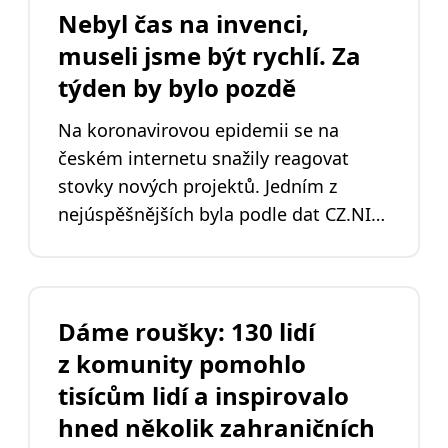
Nebyl čas na invenci,
museli jsme být rychlí. Za
týden by bylo pozdě
Na koronavirovou epidemii se na
českém internetu snažily reagovat
stovky nových projektů. Jedním z
nejúspěšnějších byla podle dat CZ.NIC
komunitní mapa Dáme roušky, která
propojovala dobrovolné i profesionální
výrobce roušek s těmi, kdo roušku
potřebovali. Přinášíme vám rozhovor s
Dáme roušky: 130 lidí
Martinem Hassmanem, Annamáriou
z komunity pomohlo
Sedlákovou a Janem Tlapákem,
tisícům lidí a inspirovalo
dobrovolníky a autory projektu, který
hned několik zahraničních
má na kontě stovky tisíc předaných