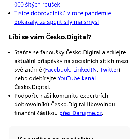
000 šitých roušek
Tisíce dobrovolníků v roce pandemie
dokázaly, že spojit síly má smysl
Líbí se vám Česko.Digital?
Staňte se fanoušky Česko.Digital a sdílejte
aktuální příspěvky na sociálních sítích mezi
své známé (
Facebook,
LinkedIN
,
Twitter
)
nebo odebírejte
YouTube kanál
Česko.Digital.
Podpořte naši komunitu expertních
dobrovolníků Česko.Digital libovolnou
finanční částkou
přes Darujme.cz
.