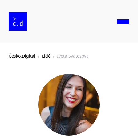
Česko.Digital
/
Lidé
/
Iveta Svatosova