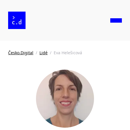
Česko.Digital
/
Lidé
/
Eva Helešicová