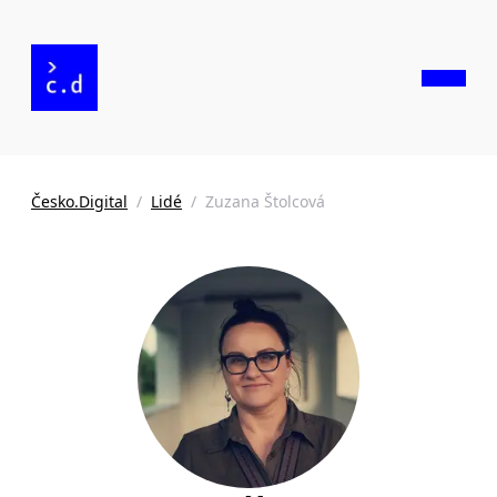
Česko.Digital
/
Lidé
/
Zuzana Štolcová