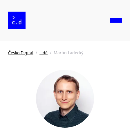
Česko.Digital
/
Lidé
/
Martin Ladecký