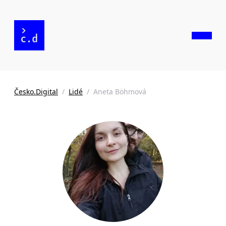
Česko.Digital
/
Lidé
/
Aneta Böhmová