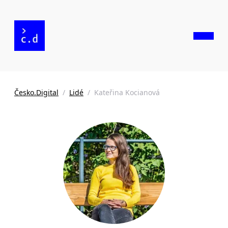
Česko.Digital
/
Lidé
/
Kateřina Kocianová