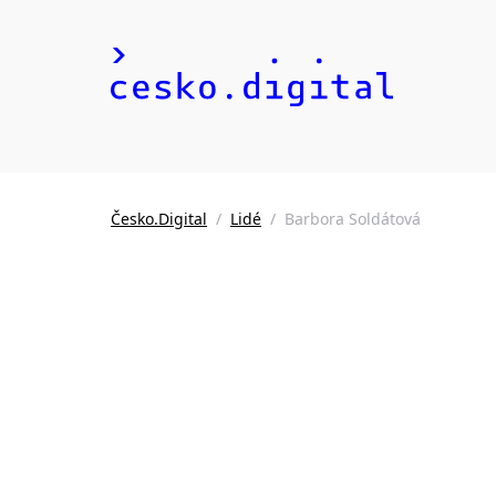
Česko.Digital
/
Lidé
/
Barbora Soldátová