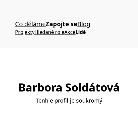
Co děláme
Zapojte se
Blog
Projekty
Hledané role
Akce
Lidé
Barbora Soldátová
Tenhle profil je soukromý