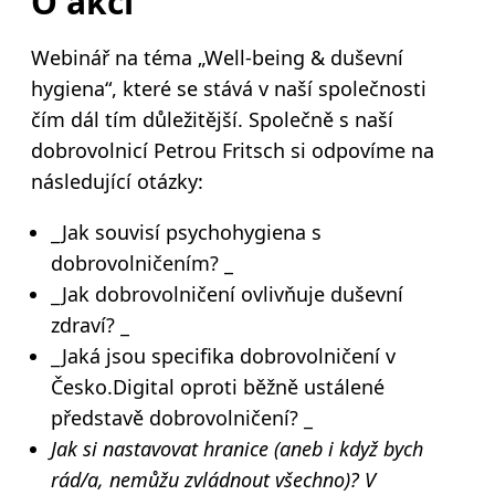
O akci
Webinář na téma „Well-being & duševní
hygiena“, které se stává v naší společnosti
čím dál tím důležitější. Společně s naší
dobrovolnicí Petrou Fritsch si odpovíme na
následující otázky:
_Jak souvisí psychohygiena s
dobrovolničením? _
_Jak dobrovolničení ovlivňuje duševní
zdraví? _
_Jaká jsou specifika dobrovolničení v
Česko.Digital oproti běžně ustálené
představě dobrovolničení? _
Jak si nastavovat hranice (aneb i když bych
rád/a, nemůžu zvládnout všechno)? V