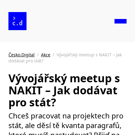
Česko.Digital
/
Akce
/
Vývojářský meetup s NAKIT – Jak
dodávat pro stát?
Vývojářský meetup s
NAKIT – Jak dodávat
pro stát?
Chceš pracovat na projektech pro
stát, ale děsí tě kvanta paragrafů,
které musíš nastudovat? Přijď na