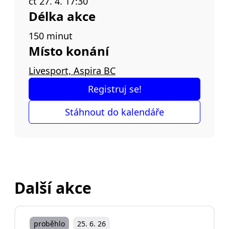
čt 27. 4. 17:30
Délka akce
150 minut
Místo konání
Livesport, Aspira BC
Registruj se!
Stáhnout do kalendáře
Další akce
proběhlo
25. 6. 26