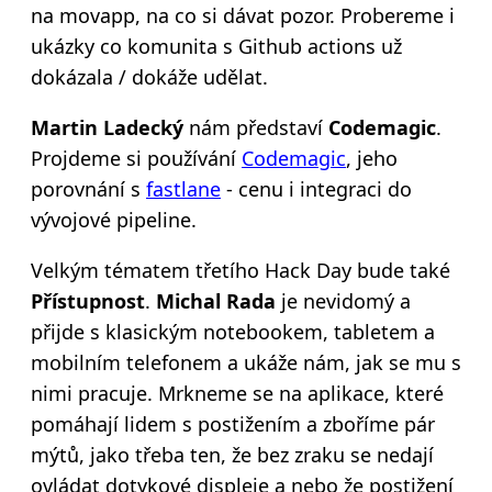
na movapp, na co si dávat pozor. Probereme i
ukázky co komunita s Github actions už
dokázala / dokáže udělat.
Martin Ladecký
nám představí
Codemagic
.
Projdeme si používání
Codemagic
, jeho
porovnání s
fastlane
- cenu i integraci do
vývojové pipeline.
Velkým tématem třetího Hack Day bude také
Přístupnost
.
Michal Rada
je nevidomý a
přijde s klasickým notebookem, tabletem a
mobilním telefonem a ukáže nám, jak se mu s
nimi pracuje. Mrkneme se na aplikace, které
pomáhají lidem s postižením a zboříme pár
mýtů, jako třeba ten, že bez zraku se nedají
ovládat dotykové displeje a nebo že postižení