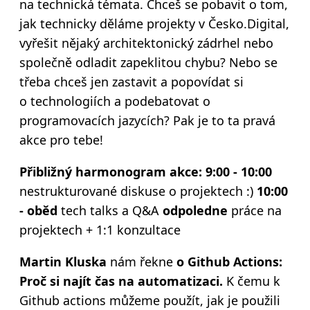
na technická témata. Chceš se pobavit o tom,
jak technicky děláme projekty v Česko.Digital,
vyřešit nějaký architektonický zádrhel nebo
společně odladit zapeklitou chybu? Nebo se
třeba chceš jen zastavit a popovídat si
o technologiích a podebatovat o
programovacích jazycích? Pak je to ta pravá
akce pro tebe!
Přibližný harmonogram akce:
9:00 - 10:00
nestrukturované diskuse o projektech :)
10:00
- oběd
tech talks a Q&A
odpoledne
práce na
projektech + 1:1 konzultace
Martin Kluska
nám řekne
o Github Actions:
Proč si najít čas na automatizaci.
K čemu k
Github actions můžeme použít, jak je použili