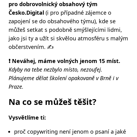
pro dobrovolnický obsahový tým
Česko.Digital
(i pro případné zájemce o
zapojení se do obsahového týmu), kde se
můžeš setkat s podobně smýšlejícími lidmi,
jako jsi ty a užít si skvělou atmosféru s malým
občerstvením. ✍️
❗ Neváhej, máme volných jenom 15 míst.
Kdyby na tebe nezbylo místo, nezoufej.
Plánujeme dělat školení opakovaně v Brně i v
Praze.
Na co se můžeš těšit?
Vysvětlíme ti:
proč copywriting není jenom o psaní a jaké